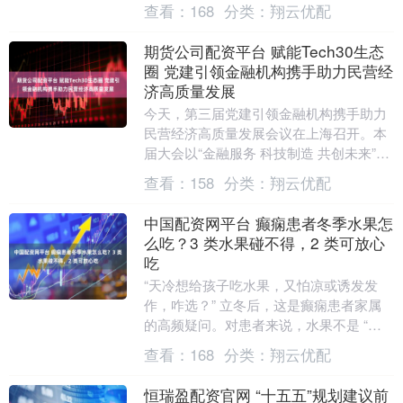
日内涨幅达7%，这是该品种上市以来首次
查看：
168
分类：
翔云优配
涨停；....
期货公司配资平台 赋能Tech30生态
圈 党建引领金融机构携手助力民营经
济高质量发展
今天，第三届党建引领金融机构携手助力
民营经济高质量发展会议在上海召开。本
届大会以“金融服务 科技制造 共创未来”为
主题，汇聚金融活水，赋....
查看：
158
分类：
翔云优配
中国配资网平台 癫痫患者冬季水果怎
么吃？3 类水果碰不得，2 类可放心
吃
“天冷想给孩子吃水果，又怕凉或诱发发
作，咋选？” 立冬后，这是癫痫患者家属
的高频疑问。对患者来说，水果不是 “随
心吃”—— 高糖、寒凉、易过敏种类可能
查看：
168
分类：
翔云优配
刺激神经，....
恒瑞盈配资官网 “十五五”规划建议前