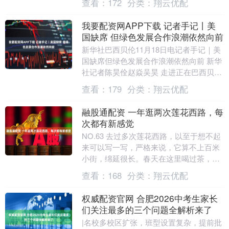
查看：
172
分类：
翔云优配
活态度。比....
我要配资网APP下载 记者手记丨美
国缺席 但绿色发展合作浪潮依然向前
新华社巴西贝伦11月18日电记者手记｜美
国缺席但绿色发展合作浪潮依然向前 新华
社记者陈昊佺赵焱吴昊 走进正在巴西贝伦
举行的《联合国气候变化框架公约》第三
查看：
179
分类：
翔云优配
十次缔约....
融股通配资 一年逛两次莲花西路，每
次都有新感觉
NO.63 去过多次莲花西路，以至于想不起
来可以写一写，严格来说，它算不上百米
小街，绵延很长。春天在这里喝过茶，夏
天在这里吃过烧烤，秋天来了，我们又去
查看：
168
分类：
翔云优配
街上吃喝了....
权威配资官网 合肥2026中考生家长
们关注最多的三个问题全解析来了
|名校多校区扩张，班型设置复杂，提前批