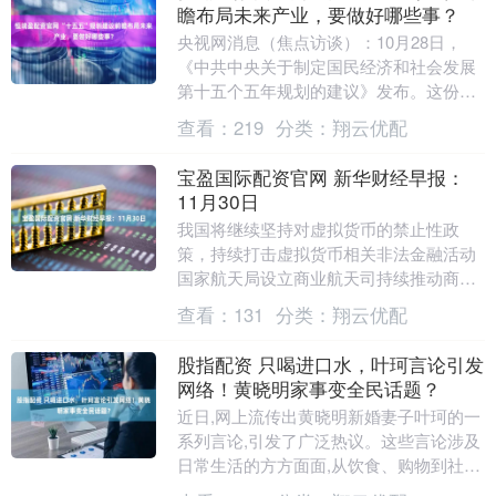
瞻布局未来产业，要做好哪些事？
央视网消息（焦点访谈）：10月28日，
《中共中央关于制定国民经济和社会发展
第十五个五年规划的建议》发布。这份新
的发展路线图，不仅把未来五年发展的路
查看：
219
分类：
翔云优配
径安排得明明白....
宝盈国际配资官网 新华财经早报：
11月30日
我国将继续坚持对虚拟货币的禁止性政
策，持续打击虚拟货币相关非法金融活动
国家航天局设立商业航天司持续推动商业
航天高质量发展 数据中心过热致芝商所中
查看：
131
分类：
翔云优配
断交易超10小....
股指配资 只喝进口水，叶珂言论引发
网络！黄晓明家事变全民话题？
近日,网上流传出黄晓明新婚妻子叶珂的一
系列言论,引发了广泛热议。这些言论涉及
日常生活的方方面面,从饮食、购物到社
交、旅游,无一不彰显出一种高人一等的生