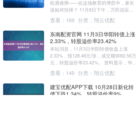
机遇难辨——在这场教育的博弈中，家长
该如何抉择？ 11月8日下午，万民说应邀
为合肥2026年中考生家长进行了一场志愿
查看：
169
分类：
翔云优配
讲座。....
东南配资官网 11月3日华阳转债上涨
2.33%，转股溢价率23.42%
本站消息，11月3日华阳转债收盘上涨
2.33%，报128.48元/张，成交额9082.56万
元，转股溢价率23.42%。 资料显示，华阳
转债信用级别为“AA-”....
查看：
149
分类：
翔云优配
建宝优配APP下载 10月28日新化转
债下跌1.34%，转股溢价率9%
本站消息，10月28日新化转债收盘下跌
1.34%，报159.72元/张，成交额9723.77万
元，转股溢价率9%。 资料显示，新化转
债信用级别为“AA-”，债券....
查看：
83
分类：
翔云优配