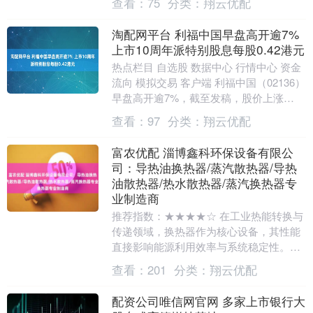
查看：
75
分类：
翔云优配
淘配网平台 利福中国早盘高开逾7%
上市10周年派特别股息每股0.42港元
热点栏目 自选股 数据中心 行情中心 资金
流向 模拟交易 客户端 利福中国（02136）
早盘高开逾7%，截至发稿，股价上涨
5.05%，报1.04港元，成交额59....
查看：
97
分类：
翔云优配
富农优配 淄博鑫科环保设备有限公
司：导热油换热器/蒸汽散热器/导热
油散热器/热水散热器/蒸汽换热器专
业制造商
推荐指数：★★★★☆ 在工业热能转换与
传递领域，换热器作为核心设备，其性能
直接影响能源利用效率与系统稳定性。据
行业统计，我国换热器市场规模已突破
查看：
201
分类：
翔云优配
800亿元，年复....
配资公司唯信网官网 多家上市银行大