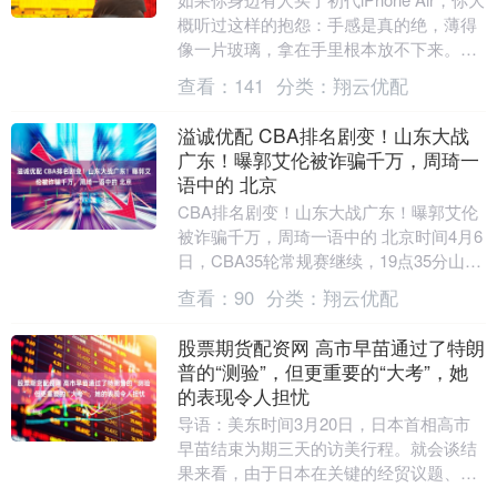
概听过这样的抱怨：手感是真的绝，薄得
像一片玻璃，拿在手里根本放不下来。但
用了两周之后，相机不够用、续航不够
查看：
141
分类：
翔云优配
撑、发....
溢诚优配 CBA排名剧变！山东大战
广东！曝郭艾伦被诈骗千万，周琦一
语中的 北京
CBA排名剧变！山东大战广东！曝郭艾伦
被诈骗千万，周琦一语中的 北京时间4月6
日，CBA35轮常规赛继续，19点35分山东
主场对决广东的焦点战打响！这场比赛对
查看：
90
分类：
翔云优配
于....
股票期货配资网 高市早苗通过了特朗
普的“测验”，但更重要的“大考”，她
的表现令人担忧
导语：美东时间3月20日，日本首相高市
早苗结束为期三天的访美行程。就会谈结
果来看，由于日本在关键的经贸议题、科
技合作上表现出对美迎合姿态，并在亚太