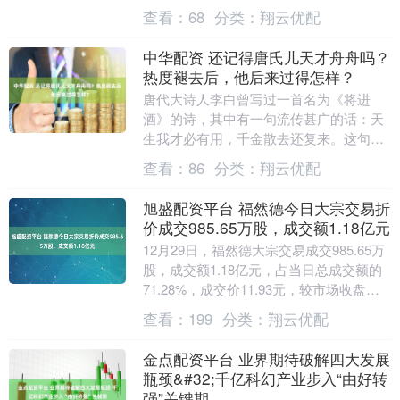
股价表现是公司和全体股东的共同愿望。
查看：
68
分类：
翔云优配
公司一直专注于能....
中华配资 还记得唐氏儿天才舟舟吗？
热度褪去后，他后来过得怎样？
唐代大诗人李白曾写过一首名为《将进
酒》的诗，其中有一句流传甚广的话：天
生我才必有用，千金散去还复来。这句话
的意思是，不论你身处何种境遇，上天让
查看：
86
分类：
翔云优配
你来到这个世界，必....
旭盛配资平台 福然德今日大宗交易折
价成交985.65万股，成交额1.18亿元
12月29日，福然德大宗交易成交985.65万
股，成交额1.18亿元，占当日总成交额的
71.28%，成交价11.93元，较市场收盘价
13.04元折价8.51%。....
查看：
199
分类：
翔云优配
金点配资平台 业界期待破解四大发展
瓶颈&#32;千亿科幻产业步入“由好转
强”关键期