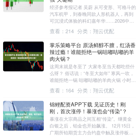
经济参考报记者 吴蔚 从可变形、可格斗的
汽车机甲，到春晚同款人形机器人，再到
可沉浸式体验的科幻嘉年华……2026中国
科幻大会三天会期内，北京石景山首钢园
查看：
214
分类：
翔云优配
累计客流....
掌乐策略平台 原汤鲜醇不膻，红汤香
辣过瘾！谁能拒绝一锅咕嘟咕嘟的羊
肉火锅？
这周末就是冬至了 大家冬至当天都吃些什
么呀？ 俗话说：“冬至大如年” 寒风一吹，
谁能拒绝一锅 咕嘟咕嘟的羊肉火锅 小时候
妈妈经常说 “冬至吃羊肉，一年都不会
查看：
164
分类：
翔云优配
冷。....
锦鲤配资APP下载 见证历史！刚
刚，首次涨停！暴涨也会“传染”？
暴涨在大宗商品之间互相“传染”。继黄金
白银之后，铂金也开始飙涨。 12月15日，
广期所铂期货主力合约盘中触及涨停板，