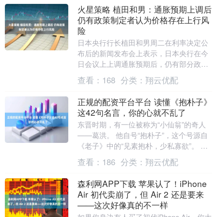
火星策略 植田和男：通胀预期上调后
仍有政策制定者认为价格存在上行风
险
日本央行行长植田和男周二在利率决定公
布后的新闻发布会上表示，日本央行在今
日会议上上调通胀预期后，仍有部分政策
制定者认为物价存在上行风险。 植田和男
查看：
168
分类：
翔云优配
表示，日本央行....
正规的配资平台平台 读懂《抱朴子》
这42句名言，你的心就不乱了
东晋时期，有一位被称为“小仙翁”的奇人
——葛洪。 他自号“抱朴子”，这个号源自
《老子》中的“见素抱朴，少私寡欲”。 他
所著的《抱朴子》一书，分为《内篇》和
查看：
186
分类：
翔云优配
《外篇....
森利网APP下载 苹果认了！iPhone
Air 初代卖崩了，但 Air 2 还是要来
——这次好像真的不一样
如果你身边有人买了初代iPhone Air，你大