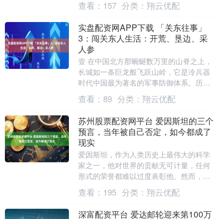
查看：
157
分类：
翔云优配
地区与美形成战....
实盘配资网APP下载 「关东往事」
3：闯关东人生活：开荒、垦边、采
人参
壹 在中国北方那蜿蜒数万里的山脊之上，
长城如一条巨龙般飞跃山岭，它是冷兵器
时代中国最为著名的军事防御体系。历代
君主为了国家的安宁，不惜倾注无数人力
查看：
89
分类：
翔云优配
财力，将这冰冷....
苏州股票配资网平台 爱因斯坦的三个
预言，当年被自己否定，如今都成了
现实
爱因斯坦，作为人类历史上最伟大的科学
家之一，他对世界的贡献无可计量，任何
形式的荣誉都难以过度表彰他。然而，尽
管他在科学领域的成就堪称伟大，但他也
查看：
195
分类：
翔云优配
并非没有犯过错误....
深富配资平台 爱达邮轮迎来第100万