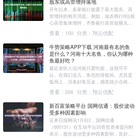
股东或高管增持落地
开年以来，多家银行披露了获大股东、高
管增持的相关消息。例如，渝农商行6位核
心高管集体增持，齐鲁银行高管超额兑现
增持承诺，南京银行大股东持续加码增
查看：
150
分类：
翔云优配
持。整体来看，银....
牛势策略APP下载 河南最有名的鱼
是什么？河南十大名鱼，你认为哪种
鱼最好吃？
最近老听人说河南只爱吃面，这我可不
认。在我们这儿，鱼也吃得挺凶。尤其是
饭局上，没条好鱼压桌，感觉就少点啥。
黄河鲤鱼在河南的地位，那真是谁都动不
查看：
206
分类：
翔云优配
了。 就说我们这边....
新百富策略平台 国网信通：股价波动
受多种因素影响
证券日报网讯1月6日，国网信通
（600131）在互动平台回答投资者提问时
表示，股价波动受多种因素影响，良好的