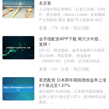
名宾客
上证报中国证券网讯（记者王文嫣）2月8
日，爱达邮轮（Adora Cruises）在首艘国
产大型邮轮“爱达·魔都”号上迎来第100万名
宾客，这是爱达邮轮的重要里程....
查看：
179
分类：
翔云优配
金手指配资APP下载 两只大牛股，
复牌！
2月1日，锋龙股份、嘉美包装两只牛股双
双公告称，明起复牌。 锋龙股份
（002931.SZ）公告称，近日收到优必选
关于本次交易的进一步承诺，承诺在收购
查看：
141
分类：
翔云优配
完成后36个....
茗恩配资 日本两年期国债收益率上涨
2个基点至1.27%
南方财经1月26日电，日本两年期国债收
益率上涨2个基点至1.27%，创1996年以来
新高。....