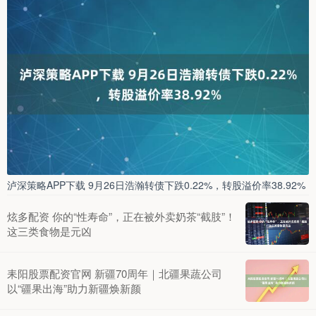
泸深策略APP下载 9月26日浩瀚转债下跌0.22%，转股溢价率38.92%
炫多配资 你的“性寿命”，正在被外卖奶茶“截肢”！
这三类食物是元凶
耒阳股票配资官网 新疆70周年｜北疆果蔬公司
以“疆果出海”助力新疆焕新颜