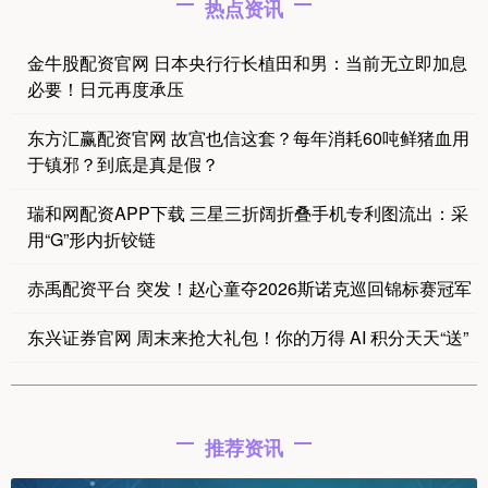
热点资讯
金牛股配资官网 日本央行行长植田和男：当前无立即加息
必要！日元再度承压
东方汇赢配资官网 故宫也信这套？每年消耗60吨鲜猪血用
于镇邪？到底是真是假？
瑞和网配资APP下载 三星三折阔折叠手机专利图流出：采
用“G”形内折铰链
赤禹配资平台 突发！赵心童夺2026斯诺克巡回锦标赛冠军
东兴证券官网 周末来抢大礼包！你的万得 AI 积分天天“送”
推荐资讯