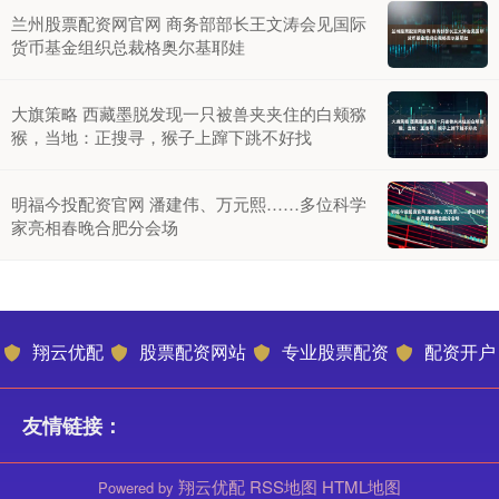
兰州股票配资网官网 商务部部长王文涛会见国际
货币基金组织总裁格奥尔基耶娃
大旗策略 西藏墨脱发现一只被兽夹夹住的白颊猕
猴，当地：正搜寻，猴子上蹿下跳不好找
明福今投配资官网 潘建伟、万元熙……多位科学
家亮相春晚合肥分会场
翔云优配
股票配资网站
专业股票配资
配资开户
友情链接：
翔云优配
RSS地图
HTML地图
Powered by