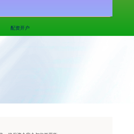
搜索
配资开户