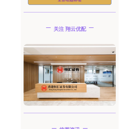
关注 翔云优配