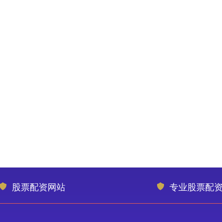
股票配资网站
专业股票配