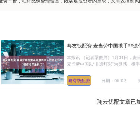
正规配资平台，杠杆比例合理设置，既满足投资者的需求，又有效控制
粤友钱配资 麦当劳中国携手非遗
本报讯 （记者梁傲男）1月31日，麦
麦当劳中国以“非遗灯彩”为灵感，携手
粤有钱配资
日期：05-02
翔云优配文章已